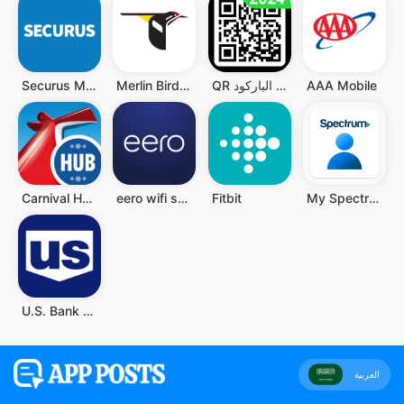
AAA Mobile
QR قارئ رمز - قارئ الباركود QR
Merlin Bird ID by Cornell Lab
Securus Mobile
Carnival HUB
eero wifi system
Fitbit
My Spectrum
U.S. Bank Mobile Banking
العربية