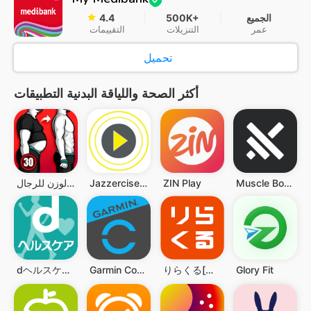
الجميع
500K+
4.4
عمر
التنزيلات
التقييمات
تحميل
أكثر الصحة واللياقة البدنية التطبيقات
Muscle Booster – Plan Workouts
ZIN Play
Jazzercise On Demand
إنقاص الوزن للرجال
dヘルスケア -歩数でdポイントがたまる健康管理アプリ-
Garmin Connect™
りらくる[公式] 全身もみほぐし・足つぼ＆フットケア
Glory Fit