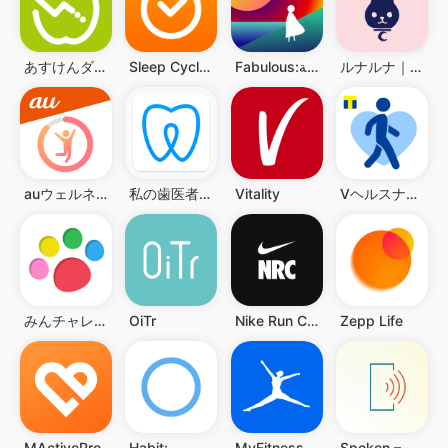
ルナルナ｜生理日・体調・妊活・基礎体温・ピル服薬管理も！
Fabulous:متتبع العادات اليومية
Sleep Cycle: Sleep Tracker
あすけんダイエットアプリ カロリー計算や食事記録でダイエット
auウェルネス-ヘルスケア＆歩くとコイン(ポイント)がたまる
私の歯医者さん
Vitality
Vヘルスナビ-歩いて歩数をVポイントに-歩く移動・歩くポイ活
みんチャレ-目標達成アプリ ダイエットも禁煙も継続して習慣化
OiTr
Nike Run Club - Running Coach
Zepp Life
Spoken – Tap to Talk AAC
MyFitnessPal: Calorie Counter
Habit: تعقب الروتين اليومي
MActivePro