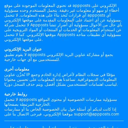
قد تحتوي المعلومات الموجودة على موقع appposts الإلكتروني على
أخطاء أو سهو أو معلومات غير دقيقة. يتحمل المستخدم وحده مسؤولية
أي قرارات تُتخذ بناءً على هذه المعلومات. لا تتحمل appposts أي
مسؤولية عن أي اعتماد على المعلومات المقدمة على موقعها الإلكتروني.
لا تتحمل شركة Appposts بأي حال من الأحوال مسؤولية أي أضرار تنشأ
عن استخدام المعلومات أو الخدمات أو المنتجات أو المواد الترويجية على
موقعها الإلكتروني. كما لا تتحمل Appposts مسؤولية أي تطبيقات متاحة
على موقعها الإلكتروني.
عنوان البريد الإلكتروني
لا يقوم تطبيق appposts بجمع أو مشاركة عناوين البريد الإلكتروني
للمستخدمين مع أي جهات خارجية.
معلومات أخرى
تُخزَّن عناوين IP مؤقتًا في سجلات النظام لأغراض إدارة الخادم وجمع
المعلومات الديموغرافية. تساعدنا هذه المعلومات على تحسين محتوانا
ليناسب اهتمامات المستخدمين بشكل أفضل. ويتم حذف السجل دوريًا.
روابط خارجية
لا تتحمل appposts مسؤولية ممارسات الخصوصية أو محتوى المواقع
الخارجية المرتبطة بصفحاتها.
إذا كانت لديكم أي أسئلة حول بيان الخصوصية الخاص بنا أو ممارسات
موقعنا الإلكتروني، فيرجى الاتصال بنا على support@appposts.com
سياسة الخصوصية
تنصل
اتصل بنا
معلومات عنا