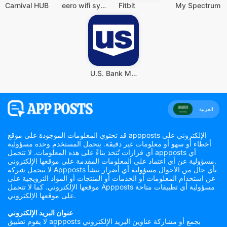
Carnival HUB
eero wifi system
Fitbit
My Spectrum
U.S. Bank Mobile Banking
العربية
قد تحتوي المعلومات الموجودة على موقع appposts الإلكتروني على
أخطاء أو سهو أو معلومات غير دقيقة. يتحمل المستخدم وحده مسؤولية
أي قرارات تُتخذ بناءً على هذه المعلومات. لا تتحمل appposts أي
مسؤولية عن أي اعتماد على المعلومات المقدمة على موقعها الإلكتروني.
لا تتحمل شركة Appposts بأي حال من الأحوال مسؤولية أي أضرار تنشأ
عن استخدام المعلومات أو الخدمات أو المنتجات أو المواد الترويجية على
موقعها الإلكتروني. كما لا تتحمل Appposts مسؤولية أي تطبيقات متاحة
على موقعها الإلكتروني.
عنوان البريد الإلكتروني
لا يقوم تطبيق appposts بجمع أو مشاركة عناوين البريد الإلكتروني