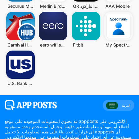
AAA Mobile
QR قارئ رمز - قارئ الباركود QR
Merlin Bird ID by Cornell Lab
Securus Mobile
Carnival HUB
eero wifi system
Fitbit
My Spectrum
U.S. Bank Mobile Banking
العربية
قد تحتوي المعلومات الموجودة على موقع appposts الإلكتروني على
أخطاء أو سهو أو معلومات غير دقيقة. يتحمل المستخدم وحده مسؤولية
أي قرارات تُتخذ بناءً على هذه المعلومات. لا تتحمل appposts أي
مسؤولية عن أي اعتماد على المعلومات المقدمة على موقعها الإلكتروني.