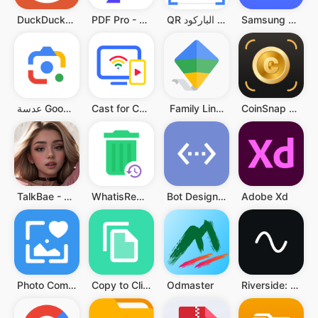
Samsung Smart Switch Mobile
QR قارئ رمز & قارئ الباركود
PDF Pro - Reader & Maker
DuckDuckGo Private Browser
CoinSnap - Coin Identifier
‏ Family Link على Google
Cast for Chromecast & TV Cast
‏عدسة Google
TalkBae - Al girlfriend
WhatisRemoved+
Bot Designer For Discord
Adobe Xd
Photo Compressor and Resizer
Copy to Clipboard
Odmaster
Riverside: Record podcasts