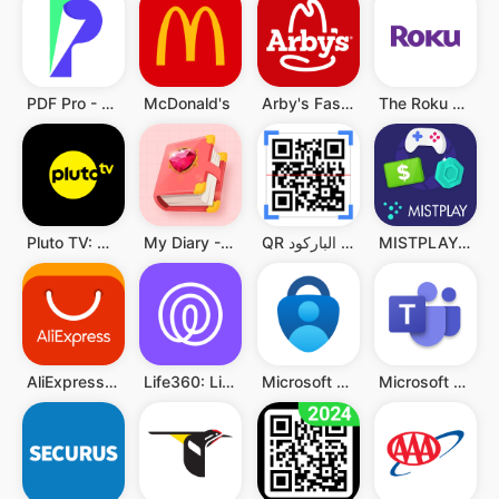
PDF Pro - Reader & Maker
McDonald's
Arby's Fast Food Sandwiches
The Roku App (Official)
MISTPLAY: Play to Earn Money
QR قارئ رمز & قارئ الباركود
My Diary - Diary With Lock
Pluto TV: Watch Free Movies/TV
Microsoft Teams
Microsoft Authenticator
Life360: Live Location Sharing
AliExpress:تسوق عبر الإنترنت