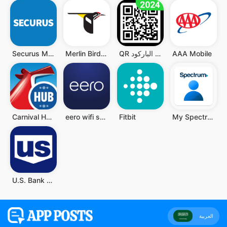
AAA Mobile
QR قارئ رمز - قارئ الباركود QR
Merlin Bird ID by Cornell Lab
Securus Mobile
Carnival HUB
eero wifi system
Fitbit
My Spectrum
U.S. Bank Mobile Banking
العربية