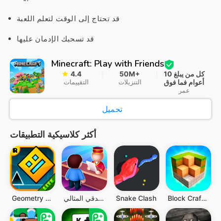
قد تحتاج إلى الوقت لتعلم اللعبة
قد تسحبك الإدمان عليها
Minecraft: Play with Friends
كل من يبلغ 10
50M+
4.4
أعوام فما فوق
التنزيلات
التقييمات
عمر
تحميل
أكثر كلاسيكية التطبيقات
Block Craft 3D：Simulador
Snake Clash
فندقي المثالي My Perfect Hotel
Geometry Dash Lite