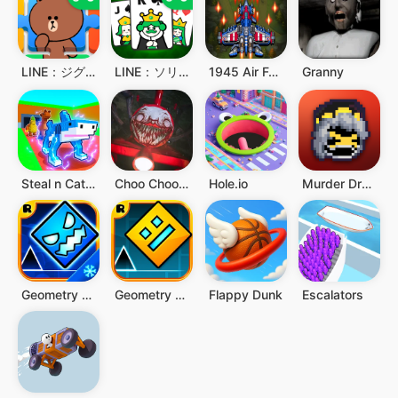
Granny
1945 Air Force: العاب طائرات
LINE：ソリティア
LINE：ジグソーパズル
Steal n Catch the Brainrot
Choo Choo Spider Monster Train
Hole.io
Murder Drones Endless Way 2D
Geometry Dash SubZero
Geometry Dash
Flappy Dunk
Escalators