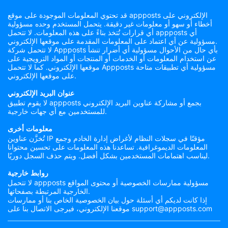
قد تحتوي المعلومات الموجودة على موقع appposts الإلكتروني على
أخطاء أو سهو أو معلومات غير دقيقة. يتحمل المستخدم وحده مسؤولية
أي قرارات تُتخذ بناءً على هذه المعلومات. لا تتحمل appposts أي
مسؤولية عن أي اعتماد على المعلومات المقدمة على موقعها الإلكتروني.
لا تتحمل شركة Appposts بأي حال من الأحوال مسؤولية أي أضرار تنشأ
عن استخدام المعلومات أو الخدمات أو المنتجات أو المواد الترويجية على
موقعها الإلكتروني. كما لا تتحمل Appposts مسؤولية أي تطبيقات متاحة
على موقعها الإلكتروني.
عنوان البريد الإلكتروني
لا يقوم تطبيق appposts بجمع أو مشاركة عناوين البريد الإلكتروني
للمستخدمين مع أي جهات خارجية.
معلومات أخرى
تُخزَّن عناوين IP مؤقتًا في سجلات النظام لأغراض إدارة الخادم وجمع
المعلومات الديموغرافية. تساعدنا هذه المعلومات على تحسين محتوانا
ليناسب اهتمامات المستخدمين بشكل أفضل. ويتم حذف السجل دوريًا.
روابط خارجية
لا تتحمل appposts مسؤولية ممارسات الخصوصية أو محتوى المواقع
الخارجية المرتبطة بصفحاتها.
إذا كانت لديكم أي أسئلة حول بيان الخصوصية الخاص بنا أو ممارسات
موقعنا الإلكتروني، فيرجى الاتصال بنا على support@appposts.com