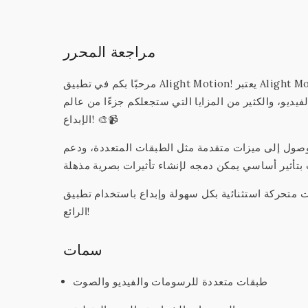
مراجعة المحرر
مرحبًا بكم في تطبيق Alight Motion! يعتبر Alight Motion أول تطبيق محترف لتصميم الحركة على هواتفكم الذكية، حيث يتميز
فيديو، والكثير من المزايا التي ستجعلكم جزءًا من عالم
الإبداع! 🎨📹
صول إلى ميزات متقدمة مثل الطبقات المتعددة، ودعم
ة استثنائية بكل سهولة وإبداع باستخدام تطبيق Alight Motion
الرائع!
سمات
طبقات متعددة للرسومات والفيديو والصوت