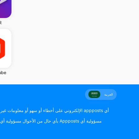
R
استود
العربية