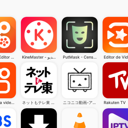
PutMask - Censor Video & Image
KineMaster - محرر فيديو
YouCut - Editor de Videos
Kwai - mira videos divertidos
ネットもテレ東 テレビ東京の動画アプリ テレビ番組をスマホで
ニコニコ動画-アニメやボカロ動画が見放題の動画アプリ
Rakuten TV