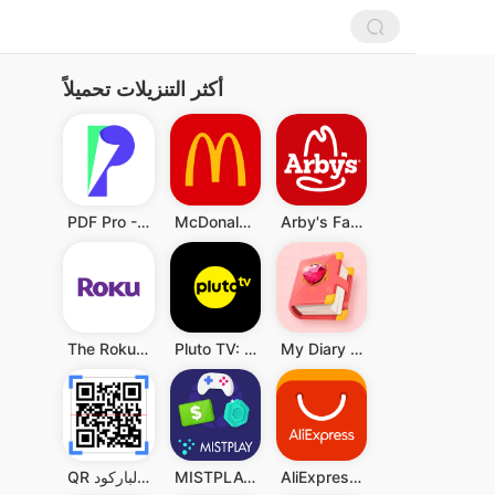
أكثر التنزيلات تحميلاً
PDF Pro - Reader & Maker
McDonald's
Arby's Fast Food Sandwiches
The Roku App (Official)
Pluto TV: Watch Free Movies/TV
My Diary - Diary With Lock
AliExpress:تسوق عبر الإنترنت
MISTPLAY: Play to Earn Money
QR قارئ رمز & قارئ الباركود