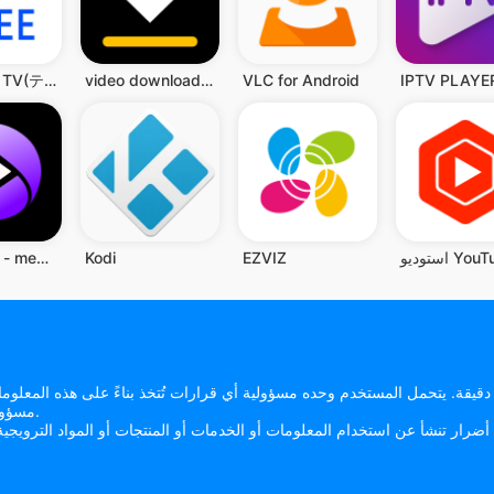
IPTV PLAYE
VLC for Android
video downloade,تحميل فيديوهات
TBS FREE TV(テレビ)番組の見逃し配信の見放題
يو YouTube
EZVIZ
Kodi
DailyTube - media player
مسؤولية عن أي اعتماد على المعلومات المقدمة على موقعها الإلكتروني.