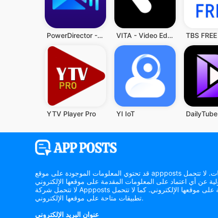
PowerDirector - Video Editor
VITA - Video Editor & Maker
YTV Player Pro
YI IoT
قد تحتوي المعلومات الموجودة على موقع appposts الإلكتروني على أخطاء أو سهو أو معلومات غير دقيقة. يتحمل المستخدم وحده مسؤولية أي قرارات تُتخذ بناءً على هذه المعلومات. لا تتحمل appposts أي
لا تتحمل شركة Appposts بأي حال من الأحوال مسؤولية أي أضرار تنشأ عن استخدام المعلومات أو الخدمات أو المنتجات أو المواد الترويجية على موقعها الإلكتروني. كما لا تتحمل Appposts مسؤولية أي
تطبيقات متاحة على موقعها الإلكتروني.
عنوان البريد الإلكتروني