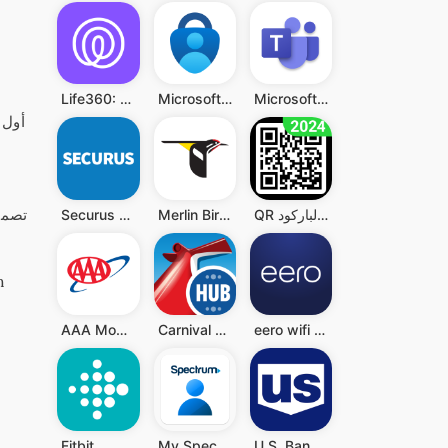
Life360: Live Location Sharing
Microsoft Authenticator
Microsoft Teams
ب
تصمي
QR قارئ رمز - قارئ الباركود QR
Merlin Bird ID by Cornell Lab
Securus Mobile
AAA Mobile
Carnival HUB
eero wifi system
Fitbit
My Spectrum
U.S. Bank Mobile Banking