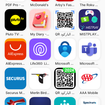
PDF Pro - Reader & Maker
McDonald's
Arby's Fast Food Sandwiches
The Roku App (Official)
MISTPLAY: Play to Earn Money
QR قارئ رمز & قارئ الباركود
My Diary - Diary With Lock
Pluto TV: Watch Free Movies/TV
Microsoft Teams
Microsoft Authenticator
Life360: Live Location Sharing
AliExpress:تسوق عبر الإنترنت
AAA Mobile
QR قارئ رمز - قارئ الباركود QR
Merlin Bird ID by Cornell Lab
Securus Mobile