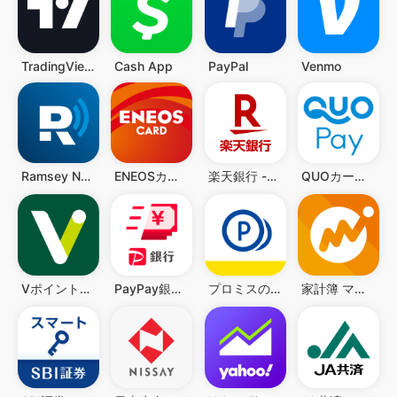
Venmo
PayPal
Cash App
TradingView: تابع جميع الأسواق
Ramsey Network
ENEOSカードアプリ
楽天銀行 -個人のお客様向けアプリ
QUOカードPay(公式) - 気持ちが伝わるギフトアプリ
VポイントPay
PayPay銀行 ローン
プロミスのアプリローン。カードレスのローンでお借入
家計簿 マネーフォワード ME