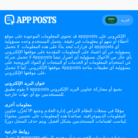
العربية
قد تحتوي المعلومات الموجودة على موقع appposts الإلكتروني على
أخطاء أو سهو أو معلومات غير دقيقة. يتحمل المستخدم وحده مسؤولية
أي قرارات تُتخذ بناءً على هذه المعلومات. لا تتحمل appposts أي
مسؤولية عن أي اعتماد على المعلومات المقدمة على موقعها الإلكتروني.
لا تتحمل شركة Appposts بأي حال من الأحوال مسؤولية أي أضرار تنشأ
عن استخدام المعلومات أو الخدمات أو المنتجات أو المواد الترويجية على
موقعها الإلكتروني. كما لا تتحمل Appposts مسؤولية أي تطبيقات متاحة
على موقعها الإلكتروني.
عنوان البريد الإلكتروني
لا يقوم تطبيق appposts بجمع أو مشاركة عناوين البريد الإلكتروني
للمستخدمين مع أي جهات خارجية.
معلومات أخرى
تُخزَّن عناوين IP مؤقتًا في سجلات النظام لأغراض إدارة الخادم وجمع
المعلومات الديموغرافية. تساعدنا هذه المعلومات على تحسين محتوانا
ليناسب اهتمامات المستخدمين بشكل أفضل. ويتم حذف السجل دوريًا.
روابط خارجية
لا تتحمل appposts مسؤولية ممارسات الخصوصية أو محتوى المواقع