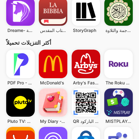
القرآن مع الترجمة والتلاوة
StoryGraph
الكتاب المقدس
Dreame- قراءة القصص الرومانسية
أكثر التنزيلات تحميلاً
PDF Pro - Reader & Maker
McDonald's
Arby's Fast Food Sandwiches
The Roku App (Official)
MISTPLAY: Play to Earn Money
QR قارئ رمز & قارئ الباركود
My Diary - Diary With Lock
Pluto TV: Watch Free Movies/TV