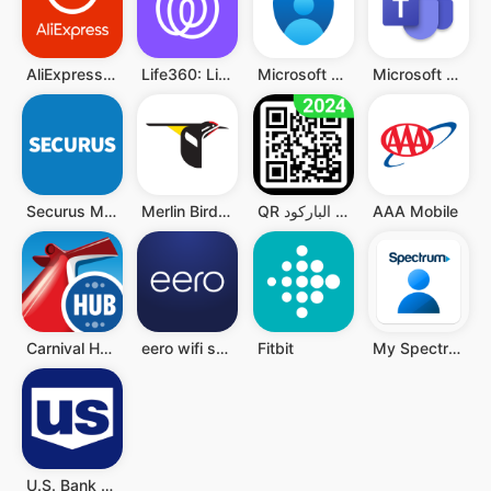
Microsoft Teams
Microsoft Authenticator
Life360: Live Location Sharing
AliExpress:تسوق عبر الإنترنت
AAA Mobile
QR قارئ رمز - قارئ الباركود QR
Merlin Bird ID by Cornell Lab
Securus Mobile
Carnival HUB
eero wifi system
Fitbit
My Spectrum
U.S. Bank Mobile Banking