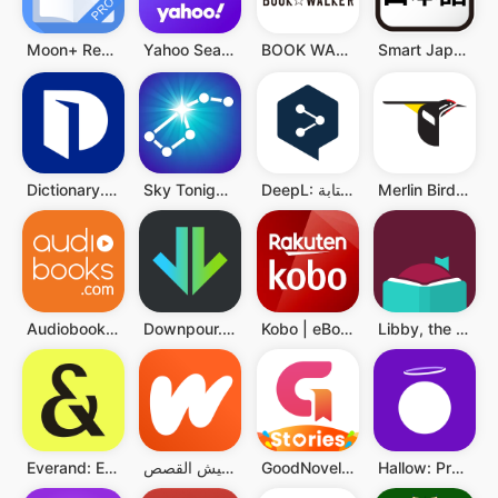
Moon+ Reader Pro
Yahoo Search
BOOK WALKER - 人気の漫画や小説が続々登場
Smart Japanese Dictionary
Merlin Bird ID by Cornell Lab
DeepL: ترجمة وكتابة DeepL
Sky Tonight - Star Gazer Guide
Dictionary.com: English Words
Audiobooks.com: Books & More
Downpour.com
Kobo | eBooks & Audiobooks
Libby, the Library App
Hallow: Prayer & Meditation
GoodNovel - Web Novel, Fiction
واتباد - أين تعيش القصص.
Everand: Ebooks and audiobooks