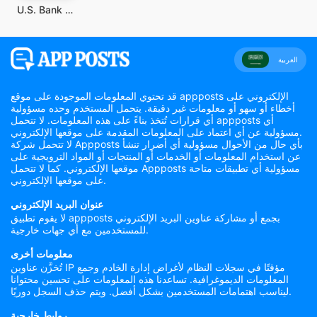
U.S. Bank Mobile Banking
العربية
قد تحتوي المعلومات الموجودة على موقع appposts الإلكتروني على
أخطاء أو سهو أو معلومات غير دقيقة. يتحمل المستخدم وحده مسؤولية
أي قرارات تُتخذ بناءً على هذه المعلومات. لا تتحمل appposts أي
مسؤولية عن أي اعتماد على المعلومات المقدمة على موقعها الإلكتروني.
لا تتحمل شركة Appposts بأي حال من الأحوال مسؤولية أي أضرار تنشأ
عن استخدام المعلومات أو الخدمات أو المنتجات أو المواد الترويجية على
موقعها الإلكتروني. كما لا تتحمل Appposts مسؤولية أي تطبيقات متاحة
على موقعها الإلكتروني.
عنوان البريد الإلكتروني
لا يقوم تطبيق appposts بجمع أو مشاركة عناوين البريد الإلكتروني
للمستخدمين مع أي جهات خارجية.
معلومات أخرى
تُخزَّن عناوين IP مؤقتًا في سجلات النظام لأغراض إدارة الخادم وجمع
المعلومات الديموغرافية. تساعدنا هذه المعلومات على تحسين محتوانا
ليناسب اهتمامات المستخدمين بشكل أفضل. ويتم حذف السجل دوريًا.
روابط خارجية