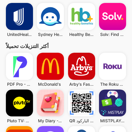
UnitedHealthcare
Sydney Health
Healthy Benefits+
Solv: Find Quality Doctor Care
أكثر التنزيلات تحميلاً
PDF Pro - Reader & Maker
McDonald's
Arby's Fast Food Sandwiches
The Roku App (Official)
MISTPLAY: Play to Earn Money
QR قارئ رمز & قارئ الباركود
My Diary - Diary With Lock
Pluto TV: Watch Free Movies/TV