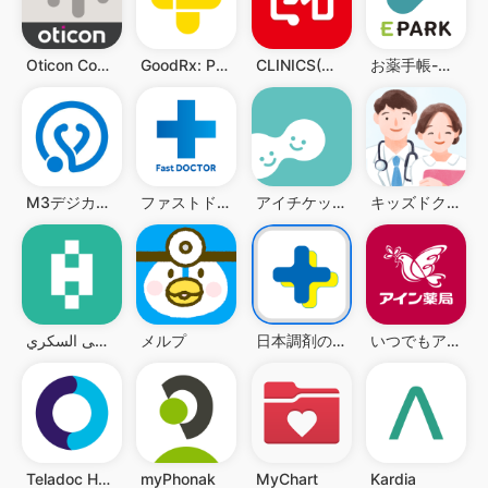
Oticon Companion
GoodRx: Prescription Coupons
CLINICS(クリニクス) オンライン診療・服薬指導アプリ
お薬手帳-病院予約もできるお薬手帳アプリ
M3デジカルスマート診察券
ファストドクター：救急の診療
アイチケット - 予約で待たずに病院へ
キッズドクター：子供・子育てに寄りそうオンライン診療アプリ
いつでもアイン薬局
日本調剤のお薬手帳プラス-処方箋送信・お薬情報をアプリで管理
メルプ
سكرك بإيدك - رعاية مرضى السكري
Teladoc Health
myPhonak
MyChart
Kardia