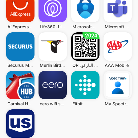
Microsoft Teams
Microsoft Authenticator
Life360: Live Location Sharing
AliExpress:تسوق عبر الإنترنت
AAA Mobile
QR قارئ رمز - قارئ الباركود QR
Merlin Bird ID by Cornell Lab
Securus Mobile
Carnival HUB
eero wifi system
Fitbit
My Spectrum