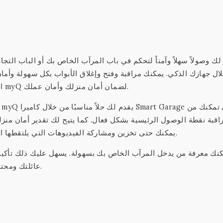
ال جهازك الذكي. يمكنك مراقبة وفتح وإغلاق الأبواب بكل سهولة وأمان
مع منتجات Chamberlain وLiftMaster التي تدعم تقنية myQ لضمان أمان منزلك وأمان عملك.
اقبة نقطة الوصول الرئيسية بشكل فعال. كما يتيح لك تقدير أمان م
يمكنك حتى تخزين ومشاركة الفيديوهات التي يلتقطها التطبيق مع الآخرين بسهولة وسرعة لضمان أمان المكان.
عائلتك ومحتويات منزلك بمجرد معرفة من القادم والمغادر من الباب.