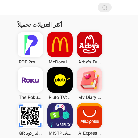
أكثر التنزيلات تحميلاً
PDF Pro - Reader & Maker
McDonald's
Arby's Fast Food Sandwiches
The Roku App (Official)
Pluto TV: Watch Free Movies/TV
My Diary - Diary With Lock
AliExpress:تسوق عبر الإنترنت
MISTPLAY: Play to Earn Money
QR قارئ رمز & قارئ الباركود