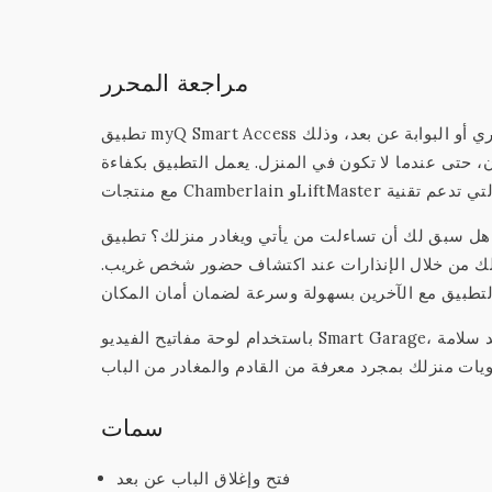
مراجعة المحرر
تطبيق myQ Smart Access يوفر لك وصولاً سهلاً وآمناً لتحكم في باب المرآب الخاص بك أو الباب التجاري أو البوابة عن بعد، وذلك
، حتى عندما لا تكون في المنزل. يعمل التطبيق بكفاءة
هل سبق لك أن تساءلت من يأتي ويغادر منزلك؟ تطبيق myQ يقدم لك حلاً مناسبًا من خلال كاميرا Smart Garage التي تمكنك من
نزلك من خلال الإنذارات عند اكتشاف حضور شخص غريب.
باستخدام لوحة مفاتيح الفيديو Smart Garage، يمكنك معرفة من يدخل المرآب الخاص بك بسهولة. يسهل عليك ذلك تأكيد سلامة
سمات
فتح وإغلاق الباب عن بعد