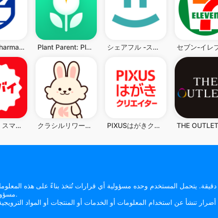
Rite Aid Pharmacy
Plant Parent: Plant Care Guide
シェアフル -スキマバイトアプリ・単発日払い求人をすぐ探せる
トクバイ - スマート節約！チラシでお得にお買い物
クラシルリワード-移動・チラシ・レシートでポイントがたまる
PIXUSはがきクリエイター
مسؤولية عن أي اعتماد على المعلومات المقدمة على موقعها الإلكتروني.