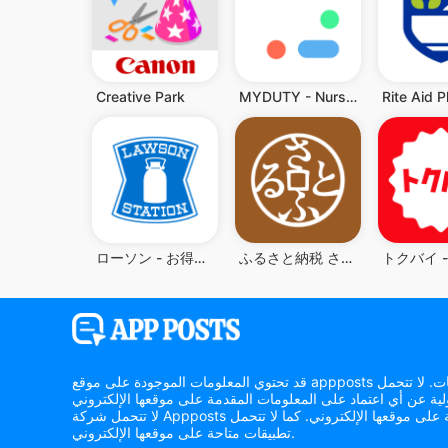
Creative Park
MYDUTY - Nurse Calendar&Alarm
ローソン - お得なクーポンやポイントが貯まる
ふるさと納税 さとふる
قد تحتوي المعلومات الموجودة على موقع appposts الإلكتروني على أخطاء أو سهو أو معلومات غير دقيقة. يتحمل المستخدم وحده مسؤولية أي قرارات تُتخذ بناءً على هذه المعلومات. لا تتحمل appposts أي
لا تتحمل شركة Appposts بأي حال من الأحوال مسؤولية أي أضرار تنشأ عن استخدام المعلومات أو الخدمات أو المنتجات أو المواد الترويجية على موقعها الإلكتروني. كما لا تتحمل Appposts مسؤولية أي
تطبيقات متاحة على موقعها الإلكتروني.