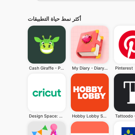
أكثر نمط حياة التطبيقات
Cash Giraffe - Play and earn
My Diary - Diary With Lock
Pinterest
Design Space: DIY with Cricut
Hobby Lobby Stores