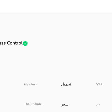
ss Control
تحميل
5M+
نمط حياة
سعر
حر
The Chamberlain Group LLC