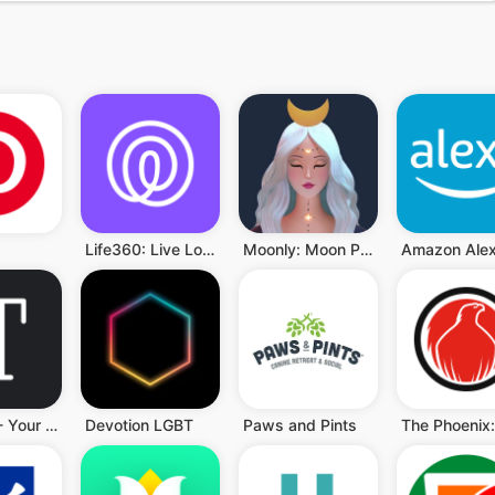
Life360: Live Location Sharing
Moonly: Moon Phases & Calendar
Amazon Ale
Tattoodo - Your Next Tattoo
Devotion LGBT
Paws and Pints