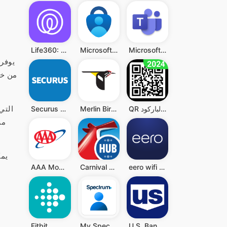
Life360: Live Location Sharing
Microsoft Authenticator
Microsoft Teams
من خل
QR قارئ رمز - قارئ الباركود QR
Merlin Bird ID by Cornell Lab
Securus Mobile
مر
AAA Mobile
Carnival HUB
eero wifi system
Fitbit
My Spectrum
U.S. Bank Mobile Banking