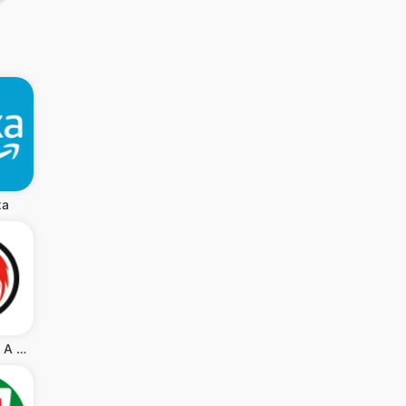
xa
The Phoenix: A sober community