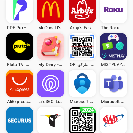
PDF Pro - Reader & Maker
McDonald's
Arby's Fast Food Sandwiches
The Roku App (Official)
MISTPLAY: Play to Earn Money
QR قارئ رمز & قارئ الباركود
My Diary - Diary With Lock
Pluto TV: Watch Free Movies/TV
Microsoft Teams
Microsoft Authenticator
Life360: Live Location Sharing
AliExpress:تسوق عبر الإنترنت