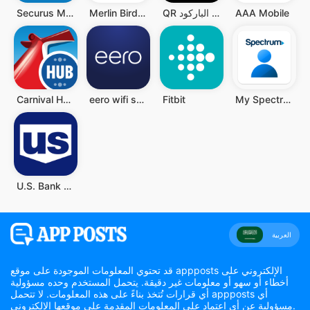
AAA Mobile
QR قارئ رمز - قارئ الباركود QR
Merlin Bird ID by Cornell Lab
Securus Mobile
Carnival HUB
eero wifi system
Fitbit
My Spectrum
U.S. Bank Mobile Banking
العربية
قد تحتوي المعلومات الموجودة على موقع appposts الإلكتروني على
أخطاء أو سهو أو معلومات غير دقيقة. يتحمل المستخدم وحده مسؤولية
أي قرارات تُتخذ بناءً على هذه المعلومات. لا تتحمل appposts أي
مسؤولية عن أي اعتماد على المعلومات المقدمة على موقعها الإلكتروني.