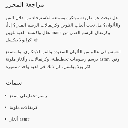
مراجعة المحرر
هل تبحث عن طريقة مبتكرة وممتعة للاسترخاء من خلال الفن
والألوان؟ هل تحب ألعاب التلوين وكرنفالات الرسم الفني؟ إذاً،
تعال واكتشف لعبة تلوين asmr وكرنفال الرسم الفني من
كرايولا بيكسل! 🎨
انغمس في عالم من الألوان السعيدة والفن الابتكاري، واستمتع
برسم رسومات تخطيطية، وكرنفالات، وألغاز ملونة asmr، وفن
كرايولا بيكسل، كل ذلك في لعبة واحدة مميزة!
سمات
رسم تخطيطي ممتع
كرنفالات ملونة
ألغاز asmr