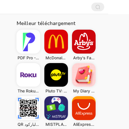
Meilleur téléchargement
PDF Pro - Reader & Maker
McDonald's
Arby's Fast Food Sandwiches
The Roku App (Official)
Pluto TV: Watch Free Movies/TV
My Diary - Diary With Lock
QR قارئ رمز & قارئ الباركود
MISTPLAY: Play to Earn Money
AliExpress:تسوق عبر الإنترنت