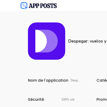
Despegar: vuelos y
Nom de l'application
Caté
Despegar: vuelos y hoteles
Sécurité
Prom
100% sûr