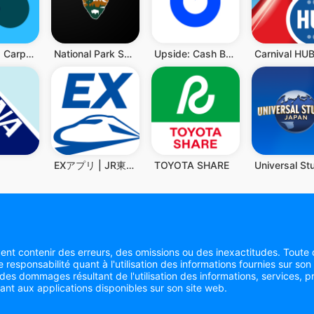
BlaBlaCar: Carpooling and Bus
National Park Service
Upside: Cash Back Fuel Rewards
Carnival HU
EXアプリ | JR東海公式
TOYOTA SHARE
nt contenir des erreurs, des omissions ou des inexactitudes. Toute d
e responsabilité quant à l'utilisation des informations fournies sur son
es dommages résultant de l'utilisation des informations, services, p
nt aux applications disponibles sur son site web.