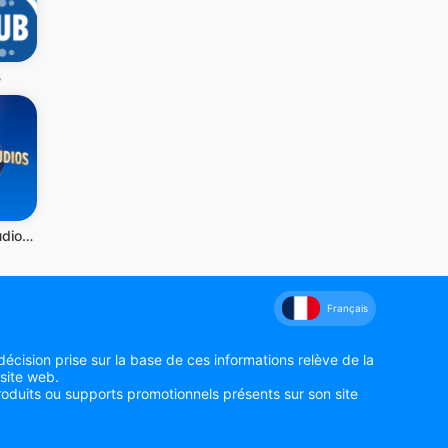
B
Universal Studios Japan
Français
écision prise sur la base de ces informations relève de la
 site web.
roduits ou supports promotionnels présents sur son site