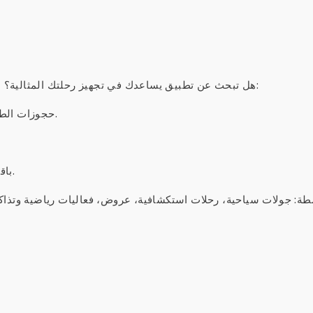
هل تبحث عن تطبيق يساعدك في تجهيز رحلتك المثالية؟ مع تطبيق ديسبيجار، ستجد كل ما تحتاجه لقضاء عطلتك:
✈️ حجوزات الطيران: تذاكر طيران بأسعار رخيصة إلى جميع الوجهات.
✈️+🏨 باقات: اجمع بين حجز الطيران والفندق لتوفير المال.