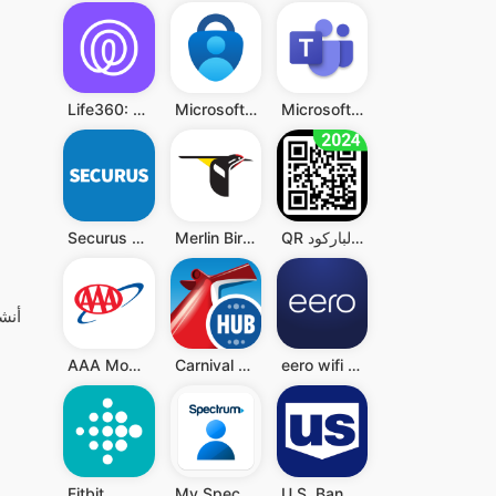
Life360: Live Location Sharing
Microsoft Authenticator
Microsoft Teams
Securus Mobile
Merlin Bird ID by Cornell Lab
QR قارئ رمز - قارئ الباركود QR
AAA Mobile
Carnival HUB
eero wifi system
Fitbit
My Spectrum
U.S. Bank Mobile Banking