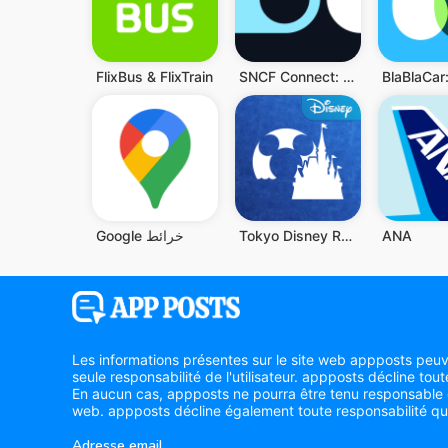
FlixBus & FlixTrain
SNCF Connect: Trains & trajets
Google خرائط
Tokyo Disney Resort App
ANA
Les informations présentes sur le site web appposts peuve
seule responsabilité de l'utilisateur. appposts décline tout
En aucun cas, appposts ne pourra être tenu responsable d
web. appposts décline également toute responsabilité qua
Adresse email