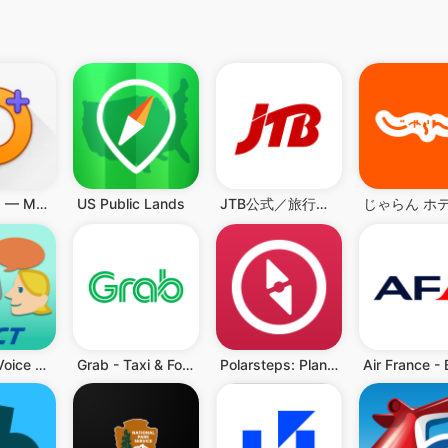
OsmAnd+ — Maps & GPS Offline
US Public Lands
JTB公式／旅行検索・予約確認アプリ
VoiceTra(Voice Translator)
Grab - Taxi & Food Delivery
Polarsteps: Plan & Track Trips