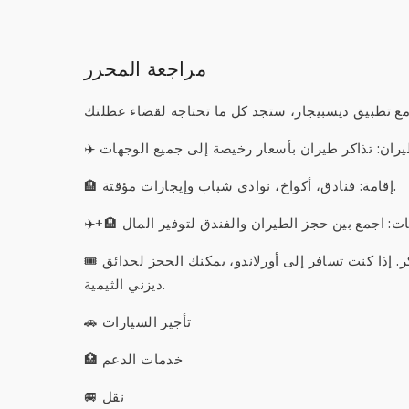
مراجعة المحرر
🏨 إقامة: فنادق، أكواخ، نوادي شباب وإيجارات مؤقتة.
🎟 أنشطة: جولات سياحية، رحلات استكشافية، عروض، فعاليات رياضية وتذاكر. إذا كنت تسافر إلى أورلاندو، يمكنك الحجز لحدائق
ديزني الثيمية.
🚗 تأجير السيارات
🏥 خدمات الدعم
🚐 نقل