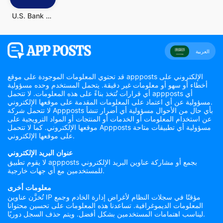
U.S. Bank Mobile Banking
العربية
قد تحتوي المعلومات الموجودة على موقع appposts الإلكتروني على
أخطاء أو سهو أو معلومات غير دقيقة. يتحمل المستخدم وحده مسؤولية
أي قرارات تُتخذ بناءً على هذه المعلومات. لا تتحمل appposts أي
مسؤولية عن أي اعتماد على المعلومات المقدمة على موقعها الإلكتروني.
لا تتحمل شركة Appposts بأي حال من الأحوال مسؤولية أي أضرار تنشأ
عن استخدام المعلومات أو الخدمات أو المنتجات أو المواد الترويجية على
موقعها الإلكتروني. كما لا تتحمل Appposts مسؤولية أي تطبيقات متاحة
على موقعها الإلكتروني.
عنوان البريد الإلكتروني
لا يقوم تطبيق appposts بجمع أو مشاركة عناوين البريد الإلكتروني
للمستخدمين مع أي جهات خارجية.
معلومات أخرى
تُخزَّن عناوين IP مؤقتًا في سجلات النظام لأغراض إدارة الخادم وجمع
المعلومات الديموغرافية. تساعدنا هذه المعلومات على تحسين محتوانا
ليناسب اهتمامات المستخدمين بشكل أفضل. ويتم حذف السجل دوريًا.