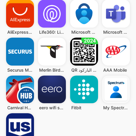
Microsoft Teams
Microsoft Authenticator
Life360: Live Location Sharing
AliExpress:تسوق عبر الإنترنت
AAA Mobile
QR قارئ رمز - قارئ الباركود QR
Merlin Bird ID by Cornell Lab
Securus Mobile
Carnival HUB
eero wifi system
Fitbit
My Spectrum