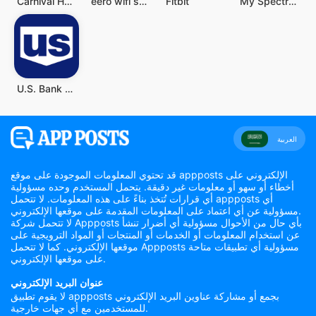
Carnival HUB
eero wifi system
Fitbit
My Spectrum
U.S. Bank Mobile Banking
العربية
قد تحتوي المعلومات الموجودة على موقع appposts الإلكتروني على
أخطاء أو سهو أو معلومات غير دقيقة. يتحمل المستخدم وحده مسؤولية
أي قرارات تُتخذ بناءً على هذه المعلومات. لا تتحمل appposts أي
مسؤولية عن أي اعتماد على المعلومات المقدمة على موقعها الإلكتروني.
لا تتحمل شركة Appposts بأي حال من الأحوال مسؤولية أي أضرار تنشأ
عن استخدام المعلومات أو الخدمات أو المنتجات أو المواد الترويجية على
موقعها الإلكتروني. كما لا تتحمل Appposts مسؤولية أي تطبيقات متاحة
على موقعها الإلكتروني.
عنوان البريد الإلكتروني
لا يقوم تطبيق appposts بجمع أو مشاركة عناوين البريد الإلكتروني
للمستخدمين مع أي جهات خارجية.