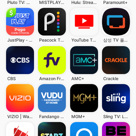
Pluto TV: Watch Free Movies/TV
MISTPLAY: Play to Earn Money
Hulu: Stream TV shows & movies
Paramount+
삼성 TV 플러스
YouTube TV: Live TV & more
Peacock TV: Stream TV & Movies
JustPlay - اكسب أو تبرع
CBS
Amazon Freevee: Free Movies/TV
AMC+
Crackle
VIZIO | WatchFree+
Fandango at Home
MGM+
Sling TV: Live TV + Freestream