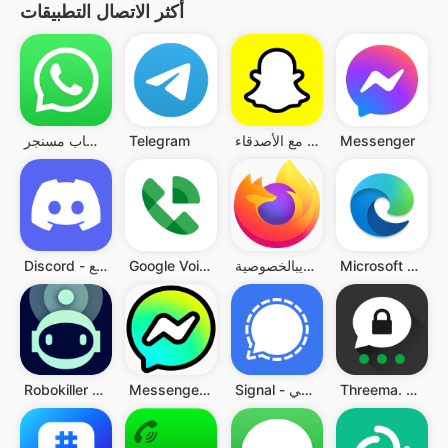
أكثر الاتصال التطبيقات
Messenger
سناب شات: تواصل مع الأصدقاء
Telegram
واتساب مسنجر
Microsoft Edge: متصفح AI
فَيَرفُكس: مُتصفّح ويبالخصوصية
Google Voice
Discord - تحدث والعب واستمتع
Threema. The Secure Messenger
Signal - مِرسال خصوصي
Messenger Kids – The Messaging
Robokiller - Spam Call Blocker