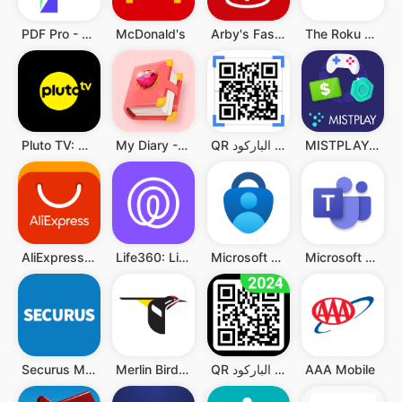
PDF Pro - Reader & Maker
McDonald's
Arby's Fast Food Sandwiches
The Roku App (Official)
MISTPLAY: Play to Earn Money
QR قارئ رمز & قارئ الباركود
My Diary - Diary With Lock
Pluto TV: Watch Free Movies/TV
Microsoft Teams
Microsoft Authenticator
Life360: Live Location Sharing
AliExpress:تسوق عبر الإنترنت
AAA Mobile
QR قارئ رمز - قارئ الباركود QR
Merlin Bird ID by Cornell Lab
Securus Mobile