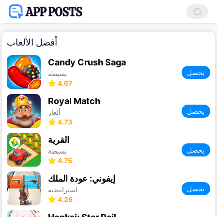
أفضل الألعاب
Candy Crush Saga
يحصل
بسيطة
4.67
Royal Match
يحصل
ألغاز
4.73
القرية
يحصل
بسيطة
4.75
إيفوني: عودة الملك
يحصل
استراتيجية
4.26