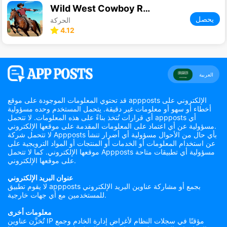
Wild West Cowboy Redemption
يحصل
الحركة
4.12
العربية
قد تحتوي المعلومات الموجودة على موقع appposts الإلكتروني على
أخطاء أو سهو أو معلومات غير دقيقة. يتحمل المستخدم وحده مسؤولية
أي قرارات تُتخذ بناءً على هذه المعلومات. لا تتحمل appposts أي
مسؤولية عن أي اعتماد على المعلومات المقدمة على موقعها الإلكتروني.
لا تتحمل شركة Appposts بأي حال من الأحوال مسؤولية أي أضرار تنشأ
عن استخدام المعلومات أو الخدمات أو المنتجات أو المواد الترويجية على
موقعها الإلكتروني. كما لا تتحمل Appposts مسؤولية أي تطبيقات متاحة
على موقعها الإلكتروني.
عنوان البريد الإلكتروني
لا يقوم تطبيق appposts بجمع أو مشاركة عناوين البريد الإلكتروني
للمستخدمين مع أي جهات خارجية.
معلومات أخرى
تُخزَّن عناوين IP مؤقتًا في سجلات النظام لأغراض إدارة الخادم وجمع