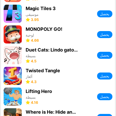
Magic Tiles 3
يحصل
موسيقى
3.95
MONOPOLY GO!
يحصل
لوحية
4.66
Duet Cats: Lindo gato juego
يحصل
بسيطة
4.5
Twisted Tangle
يحصل
ألغاز
4.3
Lifting Hero
يحصل
بسيطة
4.16
Where is He: Hide and Seek