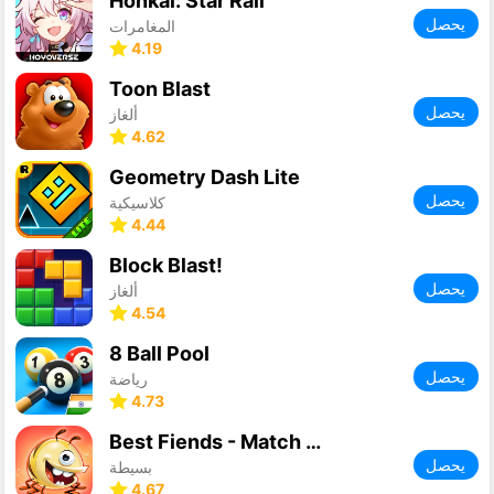
Honkai: Star Rail
يحصل
المغامرات
4.19
Toon Blast
يحصل
ألغاز
4.62
Geometry Dash Lite
يحصل
كلاسيكية
4.44
Block Blast!
يحصل
ألغاز
4.54
8 Ball Pool
يحصل
رياضة
4.73
Best Fiends - Match 3 Puzzles
يحصل
بسيطة
4.67