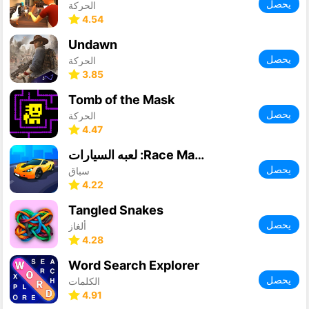
يحصل
الحركة
4.54
Undawn
يحصل
الحركة
3.85
Tomb of the Mask
يحصل
الحركة
4.47
لعبه السيارات :Race Master 3D
يحصل
سباق
4.22
Tangled Snakes
يحصل
ألغاز
4.28
Word Search Explorer
يحصل
الكلمات
4.91