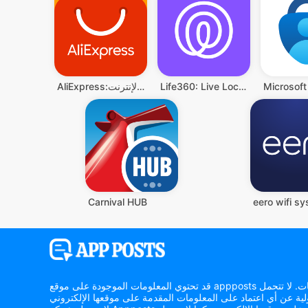
Life360: Live Location Sharing
AliExpress:تسوق عبر الإنترنت
Carnival HUB
eero wifi s
قد تحتوي المعلومات الموجودة على موقع appposts الإلكتروني على أخطاء أو سهو أو معلومات غير دقيقة. يتحمل المستخدم وحده مسؤولية أي قرارات تُتخذ بناءً على هذه المعلومات. لا تتحمل appposts أي