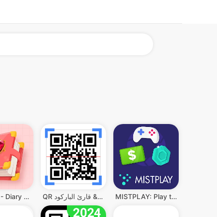
MISTPLAY: Play to Earn Money
QR قارئ رمز & قارئ الباركود
My Diary - Diary With Lock