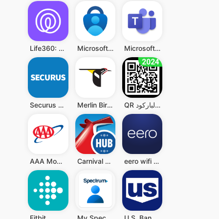
Life360: Live Location Sharing
Microsoft Authenticator
Microsoft Teams
QR قارئ رمز - قارئ الباركود QR
Merlin Bird ID by Cornell Lab
Securus Mobile
AAA Mobile
Carnival HUB
eero wifi system
Fitbit
My Spectrum
U.S. Bank Mobile Banking