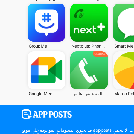
GroupMe
Nextplus: Phone # Text + Call
Smart Me
مكالمة هاتفية عالمية ، WIFI
Google Meet
قد تحتوي المعلومات الموجودة على موقع appposts الإلكتروني على أخطاء أو سهو أو معلومات غير دقيقة. يتحمل المستخدم وحده مسؤولية أي قرارات تُتخذ بناءً على هذه المعلومات. لا تتحمل appposts أي