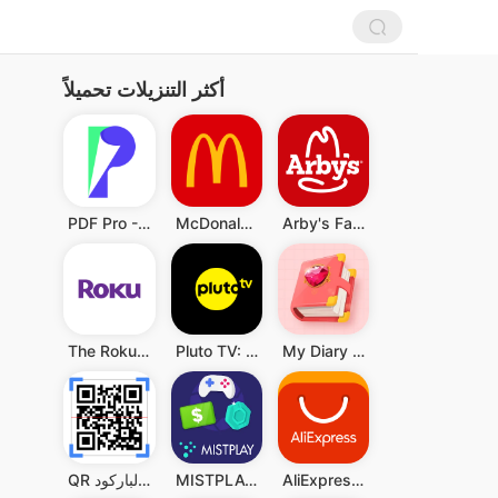
أكثر التنزيلات تحميلاً
PDF Pro - Reader & Maker
McDonald's
Arby's Fast Food Sandwiches
The Roku App (Official)
Pluto TV: Watch Free Movies/TV
My Diary - Diary With Lock
AliExpress:تسوق عبر الإنترنت
MISTPLAY: Play to Earn Money
QR قارئ رمز & قارئ الباركود