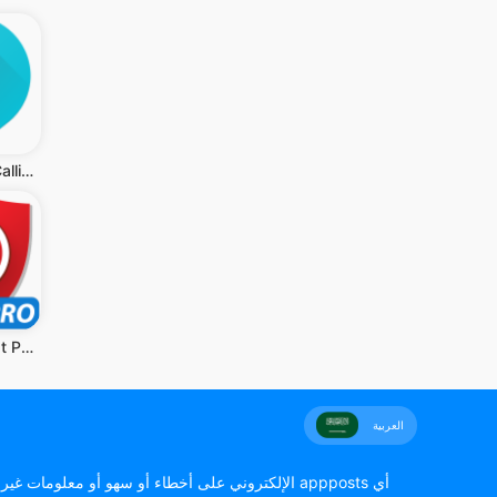
TextMe Up Calling & Texts
Calls Blacklist PRO
العربية