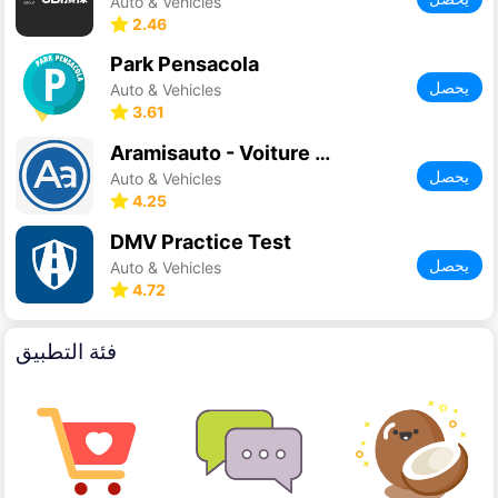
Auto & Vehicles
2.46
Park Pensacola
يحصل
Auto & Vehicles
3.61
Aramisauto - Voiture occasion
يحصل
Auto & Vehicles
4.25
DMV Practice Test
يحصل
Auto & Vehicles
4.72
فئة التطبيق