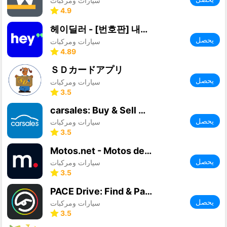
سيارات ومركبات
4.9
헤이딜러 - [번호판] 내차시세, 내차팔기 필수앱
يحصل
سيارات ومركبات
4.89
ＳＤカードアプリ
يحصل
سيارات ومركبات
3.5
carsales: Buy & Sell Cars
يحصل
سيارات ومركبات
3.5
Motos.net - Motos de Ocasión
يحصل
سيارات ومركبات
3.5
PACE Drive: Find & Pay for Gas
يحصل
سيارات ومركبات
3.5