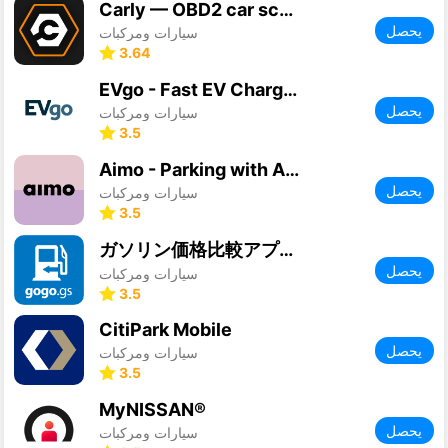
Carly — OBD2 car scanner
يحصل
سيارات ومركبات
3.64
EVgo - Fast EV Charging
يحصل
سيارات ومركبات
3.5
Aimo - Parking with Aimo Park
يحصل
سيارات ومركبات
3.5
ガソリン価格比較アプリ gogo.gs
يحصل
سيارات ومركبات
3.5
CitiPark Mobile
يحصل
سيارات ومركبات
3.5
MyNISSAN®
يحصل
سيارات ومركبات