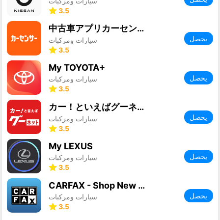
سيارات ومركبات
3.5
中古車アプリカーセンサー
يحصل
سيارات ومركبات
3.5
My TOYOTA+
يحصل
سيارات ومركبات
3.5
カー！といえばグーネット - 中古車検索から最新の車情報まで
يحصل
سيارات ومركبات
3.5
My LEXUS
يحصل
سيارات ومركبات
3.5
CARFAX - Shop New & Used Cars
يحصل
سيارات ومركبات
3.5