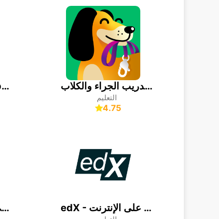
دوجو — تدريب الجراء والكلاب
Animal coloring pages
التعليم
4.75
edX - دورات على الإنترنت
تدريب Lumosity العقلي