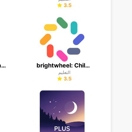
3.5
Babbel - Learn Languages
brightwheel: Childcare App
التعليم
3.5