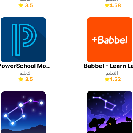
3.5
4.58
PowerSchool Mobile
التعليم
التعليم
3.5
4.52