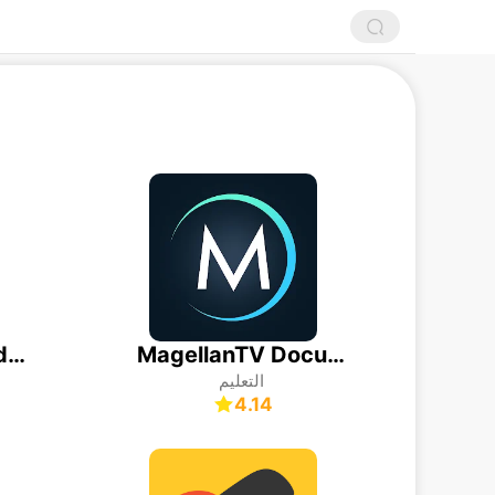
Plantum - Plant Identifier
MagellanTV Documentaries
التعليم
4.14