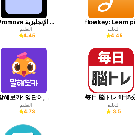
Promova تعلّم اللغة الإنجليزية
التعليم
التعليم
4.45
4.45
말해보카: 영단어, 문법, 리스닝, 스피킹, 영어 공부
التعليم
التعليم
4.73
3.5