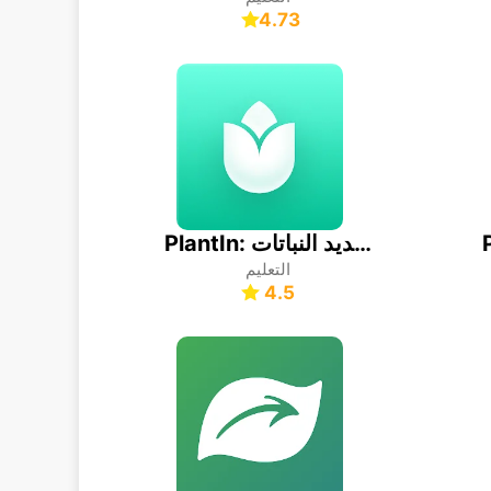
4.73
PlantIn: تحديد النباتات
التعليم
4.5