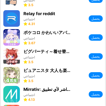
اجتماعي
3.5
Relay for reddit
يحصل
اجتماعي
4.31
ポケコロ かわいいアバター着せ替えアプリ
يحصل
اجتماعي
3.67
ピグパーティ～着せ替えゲームでかわいいアバター作成
يحصل
اجتماعي
3.5
ピュアニスタ 大人も楽しめるアバターきせかえアプリ
يحصل
اجتماعي
3.5
Mirrativ: بث مباشر لأي تطبيق
يحصل
اجتماعي
4.13