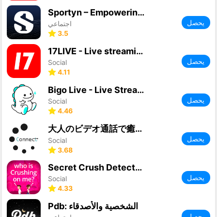
Sportyn – Empowering Athletes
يحصل
اجتماعي
3.5
17LIVE - Live streaming
يحصل
Social
4.11
Bigo Live - Live Streaming App
يحصل
Social
4.46
大人のビデオ通話で癒しの時間・ビデオチャット-Connect
يحصل
Social
3.68
Secret Crush Detector App
يحصل
Social
4.33
Pdb: الشخصية والأصدقاء
يحصل