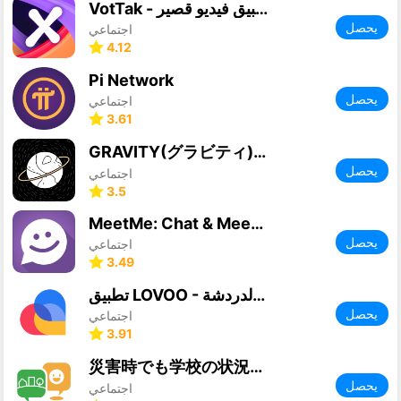
VotTak - تطبيق فيديو قصير
يحصل
اجتماعي
4.12
Pi Network
يحصل
اجتماعي
3.61
GRAVITY(グラビティ)やさしいSNS-暇つぶしチャット
يحصل
اجتماعي
3.5
MeetMe: Chat & Meet New People
يحصل
اجتماعي
3.49
تطبيق LOVOO - التعارف والدردشة
يحصل
اجتماعي
3.91
災害時でも学校の状況をリアルタイムに受信！マチコミメール
يحصل
اجتماعي