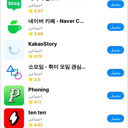
يحصل
اجتماعي
4.07
네이버 카페 - Naver Cafe
يحصل
اجتماعي
3.68
KakaoStory
يحصل
اجتماعي
4.15
소모임 - 취미 모임 관심사 동호회 동네친구 어플
يحصل
اجتماعي
3.5
Phoning
يحصل
اجتماعي
4.11
ten ten
يحصل
اجتماعي
4.82