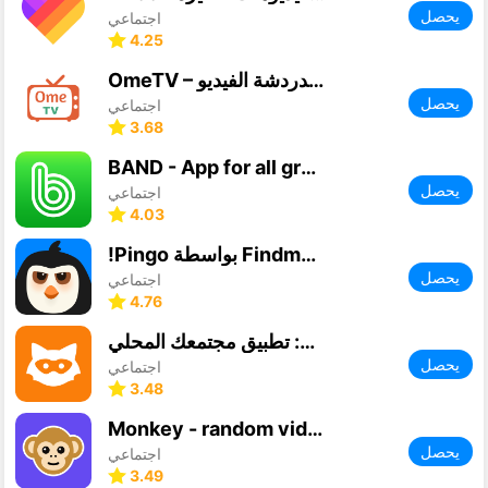
يحصل
اجتماعي
4.25
OmeTV – بديل لدردشة الفيديو
يحصل
اجتماعي
3.68
BAND - App for all groups
يحصل
اجتماعي
4.03
!Pingo بواسطة Findmykids
يحصل
اجتماعي
4.76
يودل: تطبيق مجتمعك المحلي
يحصل
اجتماعي
3.48
Monkey - random video chat
يحصل
اجتماعي
3.49