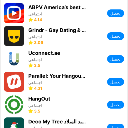
ABPV America’s best pics&vids
يحصل
اجتماعي
4.14
Grindr - Gay Dating & Chat
يحصل
اجتماعي
3.06
Uconnect.ae
يحصل
اجتماعي
3.5
Parallel: Your Hangout Place
يحصل
اجتماعي
4.31
HangOut
يحصل
اجتماعي
3.5
Deco My Tree رسائل عيد الميلاد
يحصل