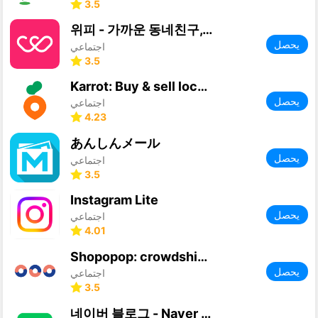
3.5
위피 - 가까운 동네친구, 설레는 소개팅
يحصل
اجتماعي
3.5
Karrot: Buy & sell locally
يحصل
اجتماعي
4.23
あんしんメール
يحصل
اجتماعي
3.5
Instagram Lite
يحصل
اجتماعي
4.01
Shopopop: crowdshipping
يحصل
اجتماعي
3.5
네이버 블로그 - Naver Blog