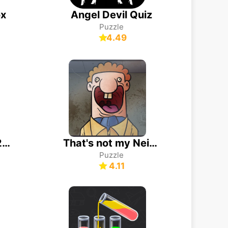
ox
Angel Devil Quiz
Puzzle
4.49
Make It Perfect 2 (Official)
That's not my Neighbor
Puzzle
4.11