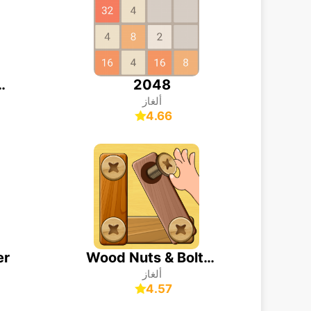
2048
سودوكو - العاب
ألغاز
4.66
er
Wood Nuts & Bolts Puzzle
ألغاز
4.57