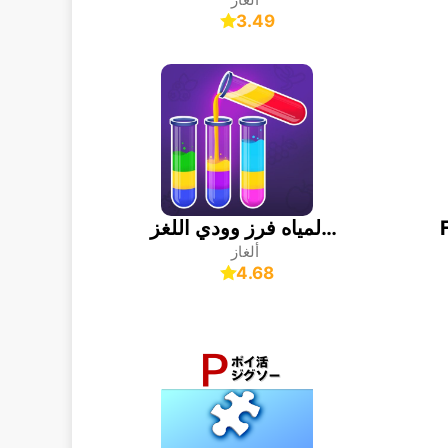
3.49
لون المياه فرز وودي اللغز
ألغاز
4.68