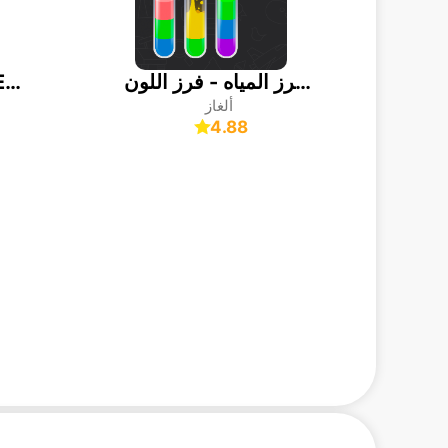
لغز فرز المياه - فرز اللون
Arrows – Puzzle Escape
ألغاز
4.88