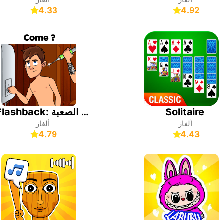
4.33
4.92
Solitaire
Flashback: الألغاز الصعبة
ألغاز
ألغاز
4.79
4.43