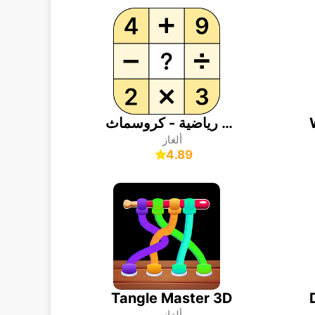
ألعاب ألغاز رياضية - كروسماث
ألغاز
4.89
Tangle Master 3D
ألغاز